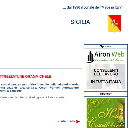
Sponsor
, ATTREZZATURE GRAMMICHELE
 solo di prezzo, per offrire il meglio delle migliori marche
sionati dell'arte fai da te. Colori - Vernici - Attrezzature
stemi a cappotto
Sponsor
ichele catania
,
thermoshield grammichele catania
,
visita il sito