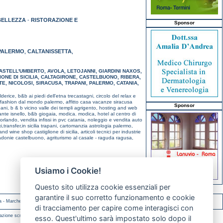
BELLEZZA
-
RISTORAZIONE E
Sponsor
PALERMO
CALTANISSETTA
,
,
ASTELL'UMBERTO
,
AVOLA
,
LETOJANNI
,
GIARDINI NAXOS
,
ONE DI SICILIA
,
CALTAGIRONE
,
CASTELBUONO
,
RIBERA
,
TE
,
NICOLOSI
,
SIRACUSA
,
TRAPANI
,
PALERMO
,
CATANIA
,
lderice,
b&b ai piedi dell'etna trecastagni,
circolo del relax e
e fashion dal mondo palermo,
affitto casa vacanze siracusa
Sponsor
pani,
b & b vicino valle dei templi agrigento,
hosting and web
rante isnello,
b&b giogaia, modica. modica,
hotel al centro di
'orlando,
vendita infissi in pvc catania,
noleggio e vendita auto
i,transfer,in sicilia trapani,
cartomanzia astrologia palermo,
and wine shop castiglione di sicilia,
articoli tecnici per industrie
madonie castelbuono,
agriturismo al casale - raguda ragusa,
Usiamo i Cookie!
Questo sito utilizza cookie essenziali per
garantire il suo corretto funzionamento e cookie
a
-
Marche
-
Molise
di tracciamento per capire come interagisci con
azione scritta.
esso. Quest'ultimo sarà impostato solo dopo il