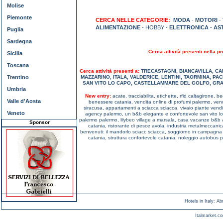
Molise
Piemonte
CERCA NELLE CATEGORIE:
MODA
-
MOTORI
-
ALIMENTAZIONE
- HOBBY -
ELETTRONICA
-
AS
Puglia
Sardegna
Cerca attività presenti nella pr
Sicilia
Toscana
Cerca attività presenti a:
TRECASTAGNI
,
BIANCAVILLA
,
CA
Trentino
MAZZARINO
,
ITALA
,
VALDERICE
,
LENTINI
,
TAORMINA
,
PAC
SAN VITO LO CAPO
,
CASTELLAMMARE DEL GOLFO
,
GRA
Umbria
New entry:
acate,
tracciabilita, etichette, rfid caltagirone,
be
Valle d'Aosta
benessere catania,
vendita online di profumi palermo,
vend
siracusa,
appartamenti a sciacca sciacca,
vivaio piante vend
Veneto
agency palermo,
un b&b elegante e confortevole san vito l
palermo palermo,
lilybeo village a marsala,
casa vacanze b&b a
Sponsor
catania,
ristorante di pesce avola,
industria metalmeccanic
benvenuti: il mandorlo sciacc sciacca,
soggiorno in campagna 
catania,
struttura confortevole catania,
noleggio autobus p
Hotels in Italy
:
Ab
Italmarket.co