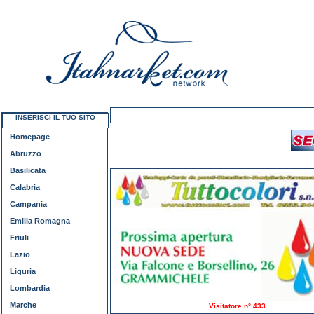
INSERISCI IL TUO SITO
Homepage
Abruzzo
Basilicata
Calabria
Campania
Emilia Romagna
Friuli
Lazio
Liguria
Lombardia
Marche
Visitatore n° 433