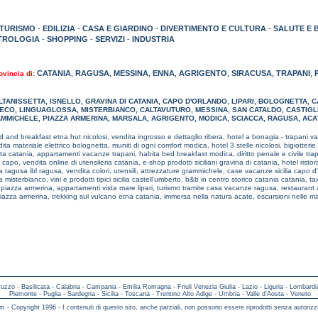
TURISMO
-
EDILIZIA
-
CASA E GIARDINO
-
DIVERTIMENTO E CULTURA
-
SALUTE E 
TROLOGIA
-
SHOPPING
-
SERVIZI
-
INDUSTRIA
CATANIA
RAGUSA
MESSINA
ENNA
AGRIGENTO
SIRACUSA
TRAPANI
ovincia di:
,
,
,
,
,
,
,
LTANISSETTA
,
ISNELLO
,
GRAVINA DI CATANIA
,
CAPO D'ORLANDO
,
LIPARI
,
BOLOGNETTA
,
C
ECO
,
LINGUAGLOSSA
,
MISTERBIANCO
,
CALTAVUTURO
,
MESSINA
,
SAN CATALDO
,
CASTIGLI
MMICHELE
,
PIAZZA ARMERINA
,
MARSALA
,
AGRIGENTO
,
MODICA
,
SCIACCA
,
RAGUSA
,
ACA
d and breakfast etna hut nicolosi,
vendita ingrosso e dettaglio ribera,
hotel a bonagia - trapani va
ita materiale elettrico bolognetta,
muniti di ogni comfort modica,
hotel 3 stelle nicolosi,
bigiotteri
ita catania,
appartamenti vacanze trapani,
habita bed breakfast modica,
diritto penale e civile tra
o capo,
vendita online di utensileria catania,
e-shop prodotti siciliani gravina di catania,
hotel risto
 ragusa ibl ragusa,
vendita colori, utensili, attrezzature grammichele,
case vacanze sicilia capo d
a misterbianco,
vini e prodotti tipici sicilia castell'umberto,
b&b in centro storico catania catania,
tax
piazza armerina,
appartamenti vista mare lipari,
turismo tramite casa vacanze ragusa,
restaurant 
iazza armerina,
trekking sul vulcano etna catania,
immersa nella natura acate,
escursioni nelle 
ruzzo
-
Basilicata
-
Calabria
-
Campania
-
Emilia Romagna
-
Friuli Venezia Giulia
-
Lazio
-
Liguria
-
Lombardi
Piemonte
-
Puglia
-
Sardegna
-
Sicilia
-
Toscana
-
Trentino Alto Adige
-
Umbria
-
Valle d'Aosta
-
Veneto
m - Copyright 1996 - I contenuti di questo sito, anche parziali, non possono essere riprodotti senza autorizz