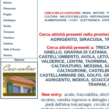
Molise
Piemonte
CERCA NELLE CATEGORIE:
MODA
-
MOTORI
-
T
Puglia
CULTURA
-
SALUTE E BELLEZZA
-
RISTORAZION
Sardegna
ALIMENTAZIONE
- HOBBY -
ELETTRONICA
-
AST
Sicilia
Toscana
Cerca attività presenti nella provinci
Trentino
AGRIGENTO
SIRACUSA
T
,
,
Umbria
Cerca attività presenti a:
TRECA
Valle d'Aosta
ISNELLO
,
GRAVINA DI CATANIA
,
Veneto
CASTELL'UMBERTO
,
AVOLA
,
LETO
Sponsor
VALDERICE
,
LENTINI
,
TAORMINA
CALTAVUTURO
,
MESSINA
,
S
CALTAGIRONE
,
CASTELB
CASTELLAMMARE DEL GOLFO
,
G
AGRIGENTO
,
MODICA
,
SCIACC
TRAPANI
,
New entry:
acate,
tracciabilita, etic
nicolosi,
vendita ingrosso e dettaglio 
piedi dell'etna trecastagni,
circolo 