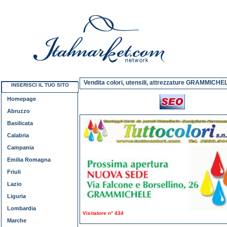
Vendita colori, utensili, attrezzature GRAMMICHE
INSERISCI IL TUO SITO
Homepage
Abruzzo
Basilicata
Calabria
Campania
Emilia Romagna
Friuli
Lazio
Liguria
Lombardia
Visitatore n° 434
Marche