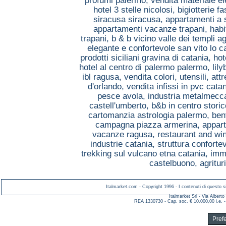
profumi palermo,
vendita materiale el
hotel 3 stelle nicolosi,
bigiotterie 
siracusa siracusa,
appartamenti a 
appartamenti vacanze trapani,
habi
trapani,
b & b vicino valle dei templi a
elegante e confortevole san vito lo 
prodotti siciliani gravina di catania,
hot
hotel al centro di palermo palermo,
lil
ibl ragusa,
vendita colori, utensili, a
d'orlando,
vendita infissi in pvc cata
pesce avola,
industria metalmecc
castell'umberto,
b&b in centro stori
cartomanzia astrologia palermo,
ben
campagna piazza armerina,
appart
vacanze ragusa,
restaurant and win
industrie catania,
struttura conforte
trekking sul vulcano etna catania,
imm
castelbuono,
agritu
Italmarket.com - Copyright 1996 - I contenuti di questo si
Italmarket Srl - Via Albert
REA 1330730 - Cap. soc. € 10.000,00 i.e. -
Pref