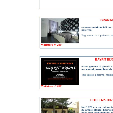
GRAN M
camere matrimoniali con se
palermo
Tag:
vacanze a palermo
,
d
Visitatore n° 280
BAYRIT BIJ
vasta gamma di gioielli e 
accessori provenienti da 
Tag:
gioielli palermo
,
fashi
Visitatore n° 457
HOTEL RISTOR
Nel 1970 era un ristorant
23 ampie stanze, bagno pr
nella hall, caminetti nel 