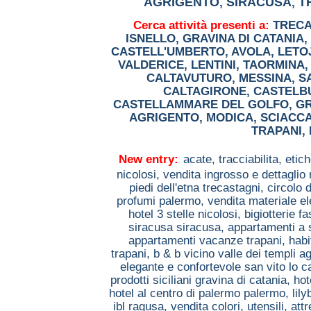
AGRIGENTO
SIRACUSA
T
,
,
Cerca attività presenti a:
TRECA
ISNELLO
,
GRAVINA DI CATANIA
,
CASTELL'UMBERTO
,
AVOLA
,
LETO
VALDERICE
,
LENTINI
,
TAORMINA
CALTAVUTURO
,
MESSINA
,
S
CALTAGIRONE
,
CASTELB
CASTELLAMMARE DEL GOLFO
,
G
AGRIGENTO
,
MODICA
,
SCIACC
TRAPANI
,
New entry:
acate,
tracciabilita, etic
nicolosi,
vendita ingrosso e dettaglio 
piedi dell'etna trecastagni,
circolo 
profumi palermo,
vendita materiale el
hotel 3 stelle nicolosi,
bigiotterie 
siracusa siracusa,
appartamenti a 
appartamenti vacanze trapani,
habi
trapani,
b & b vicino valle dei templi a
elegante e confortevole san vito lo 
prodotti siciliani gravina di catania,
hot
hotel al centro di palermo palermo,
lil
ibl ragusa,
vendita colori, utensili, a