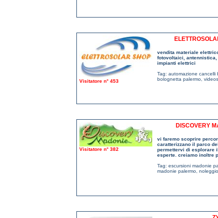
ELETTROSOLAR
vendita materiale elettri
fotovoltaici, antennistica,
impianti elettrici
Tag:
automazione cancelli
bolognetta palermo
,
videos
Visitatore n° 453
DISCOVERY M
vi faremo scoprire percors
caratterizzano il parco d
Visitatore n° 382
permettervi di esplorare 
esperte. creiamo inoltre 
Tag:
escursioni madonie p
madonie palermo
,
noleggio
Z