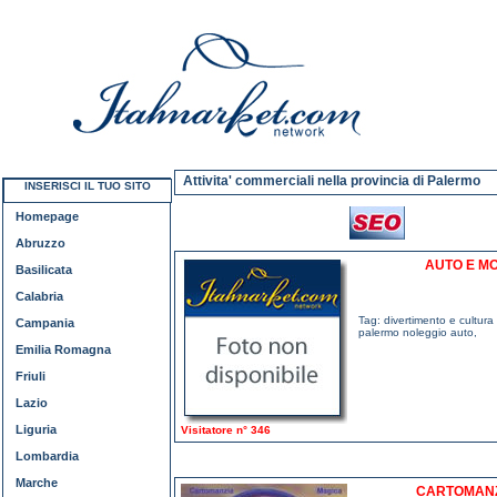
Attivita' commerciali nella provincia di Palermo
INSERISCI IL TUO SITO
Homepage
Abruzzo
AUTO E M
Basilicata
Calabria
Tag:
divertimento e cultura
Campania
palermo noleggio auto
,
Emilia Romagna
Friuli
Lazio
Liguria
Visitatore n° 346
Lombardia
Marche
CARTOMANZ