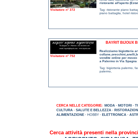
ristorante all'aperto (Esta
Visitatore n° 372
Tag:
ristorante piano battag
piano battaglia
,
hotel risto
BAYRIT BIJOUX B
Realizziamo bigiotteria a
collane,orecchini,anelli,br
Visitatore n° 752
vendite online per mezzo d
a Palermo in Via Spagna 
Tag:
bigiotteria palermo
,
fa
palermo
,
CERCA NELLE CATEGORIE:
MODA
-
MOTORI
-
T
CULTURA
-
SALUTE E BELLEZZA
-
RISTORAZION
ALIMENTAZIONE
- HOBBY -
ELETTRONICA
-
AST
Cerca attività presenti nella provinci