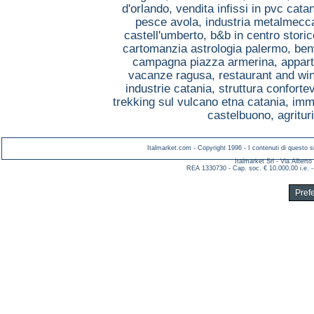
d'orlando,
vendita infissi in pvc cata
pesce avola,
industria metalmecc
castell'umberto,
b&b in centro stori
cartomanzia astrologia palermo,
ben
campagna piazza armerina,
appart
vacanze ragusa,
restaurant and win
industrie catania,
struttura conforte
trekking sul vulcano etna catania,
imm
castelbuono,
agritu
Italmarket.com - Copyright 1996 - I contenuti di questo si
Italmarket Srl - Via Albert
REA 1330730 - Cap. soc. € 10.000,00 i.e. -
Pref