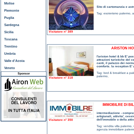
Molise
Sito di cartomanzia e astr
Piemonte
Tag:
esoterismo palermo
,
a
Puglia
Sardegna
Visitatore n° 389
Sicilia
Toscana
Trentino
ARISTON HO
Umbria
l'ariston hotel & bb E' po
attrazioni turistiche del c
Valle d'Aosta
canti, il palazzo dei norm
comforts. la reception E' 
Veneto
Tag:
bed & breakfast a pa
Sponsor
palermo
,
Visitatore n° 318
IMMOBILRE DI BI
intermediazione - comprave
artigianali, attivita', ces
dell'immobile o della atti
Visitatore n° 350
Tag:
vendita villa palermo
,
agenzia immobiliare paler