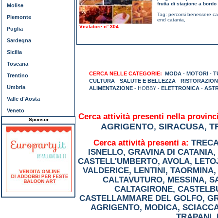
frutta di stagione a bord
Molise
Tag:
percorsi benessere ca
Piemonte
end catania
,
Visitatore n° 304
Puglia
Sardegna
Sicilia
Toscana
CERCA NELLE CATEGORIE:
MODA
-
MOTORI
-
T
Trentino
CULTURA
-
SALUTE E BELLEZZA
-
RISTORAZION
Umbria
ALIMENTAZIONE
- HOBBY -
ELETTRONICA
-
AST
Valle d'Aosta
Veneto
Cerca attività presenti nella provinci
Sponsor
AGRIGENTO
SIRACUSA
T
,
,
Cerca attività presenti a:
TRECA
ISNELLO
,
GRAVINA DI CATANIA
,
CASTELL'UMBERTO
,
AVOLA
,
LETO
VALDERICE
,
LENTINI
,
TAORMINA
CALTAVUTURO
,
MESSINA
,
S
CALTAGIRONE
,
CASTELB
CASTELLAMMARE DEL GOLFO
,
G
AGRIGENTO
,
MODICA
,
SCIACC
TRAPANI
,