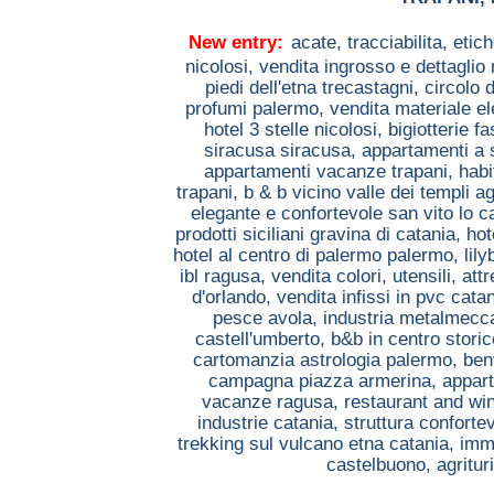
New entry:
acate,
tracciabilita, etic
nicolosi,
vendita ingrosso e dettaglio 
piedi dell'etna trecastagni,
circolo 
profumi palermo,
vendita materiale el
hotel 3 stelle nicolosi,
bigiotterie 
siracusa siracusa,
appartamenti a 
appartamenti vacanze trapani,
habi
trapani,
b & b vicino valle dei templi a
elegante e confortevole san vito lo 
prodotti siciliani gravina di catania,
hot
hotel al centro di palermo palermo,
lil
ibl ragusa,
vendita colori, utensili, a
d'orlando,
vendita infissi in pvc cata
pesce avola,
industria metalmecc
castell'umberto,
b&b in centro stori
cartomanzia astrologia palermo,
ben
campagna piazza armerina,
appart
vacanze ragusa,
restaurant and win
industrie catania,
struttura conforte
trekking sul vulcano etna catania,
imm
castelbuono,
agritu