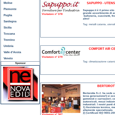
Molise
SAPUPPO - UTENSI
Piemonte
Sapuppo.it è il primo sito 
grande assortimento di arti
Visitatore n° 378
Puglia
bulloneria, cuscinetti, fr
altro!
Sardegna
Tag:
metalli catania
,
utensi
Sicilia
Toscana
Trentino
Umbria
COMFORT AIR CE
Valle d'Aosta
Visitatore n° 279
Veneto
Tag:
climatizzazione catani
Sponsor
BERTOROTTA
Bertorotta S.r.l. ha sede 
terza generazione!) si occ
gommisti e carrozzieri; c
autoveicoli, mezzi industria
industriali. I nostri punti 
1) Assistenza tecnica, me
altamente specializzato.
2) Certificati ISO 9001:200
Visitatore n° 367