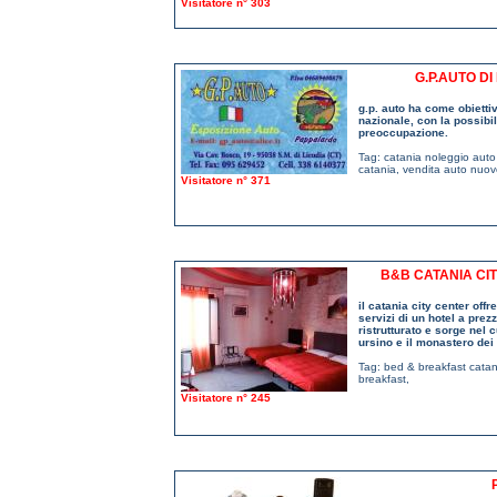
Visitatore n° 303
G.P.AUTO D
g.p. auto ha come obiettivo
nazionale, con la possibi
preoccupazione.
Tag:
catania noleggio auto
catania
,
vendita auto nuov
Visitatore n° 371
B&B CATANIA CI
il catania city center offr
servizi di un hotel a prez
ristrutturato e sorge nel c
ursino e il monastero dei b
Tag:
bed & breakfast catan
breakfast
,
Visitatore n° 245