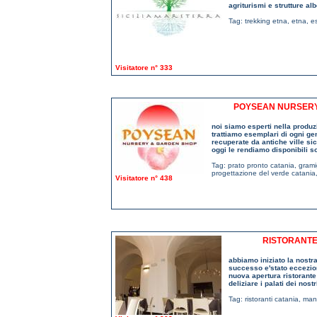
agriturismi e strutture al
Tag:
trekking etna
,
etna
,
e
Visitatore n° 333
POYSEAN NURSERY 
noi siamo esperti nella produz
trattiamo esemplari di ogni ge
recuperate da antiche ville si
oggi le rendiamo disponibili so
Tag:
prato pronto catania
,
grami
progettazione del verde catania
Visitatore n° 438
RISTORANTE 
abbiamo iniziato la nostra
successo e'stato eccezio
nuova apertura ristorante 
deliziare i palati dei nos
Tag:
ristoranti catania
,
mang