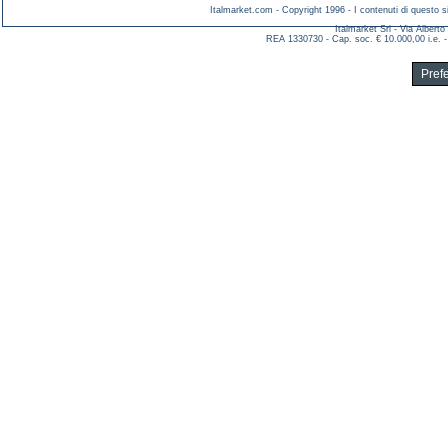
Italmarket.com - Copyright 1996 - I contenuti di questo si
Italmarket Srl - Via Albert
REA 1330730 - Cap. soc. € 10.000,00 i.e. -
Pref