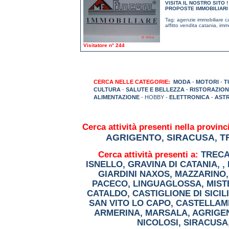
VISITA IL NOSTRO SITO
PROPOSTE IMMOBILIARI P
Tag:
agenzie immobiliare c
affitto vendita catania
,
immo
Visitatore n° 244
CERCA NELLE CATEGORIE:
MODA
-
MOTORI
-
T
CULTURA
-
SALUTE E BELLEZZA
-
RISTORAZION
ALIMENTAZIONE
- HOBBY -
ELETTRONICA
-
AST
Cerca attività presenti nella provinci
AGRIGENTO
SIRACUSA
T
,
,
Cerca attività presenti a:
TRECA
ISNELLO
,
GRAVINA DI CATANIA
,
,
GIARDINI NAXOS
,
MAZZARINO
PACECO
,
LINGUAGLOSSA
,
MIST
CATALDO
,
CASTIGLIONE DI SICIL
SAN VITO LO CAPO
,
CASTELLAM
ARMERINA
,
MARSALA
,
AGRIGE
NICOLOSI
,
SIRACUSA