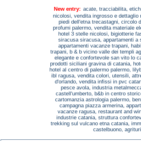
New entry:
acate,
tracciabilita, etic
nicolosi,
vendita ingrosso e dettaglio 
piedi dell'etna trecastagni,
circolo 
profumi palermo,
vendita materiale el
hotel 3 stelle nicolosi,
bigiotterie 
siracusa siracusa,
appartamenti a 
appartamenti vacanze trapani,
habi
trapani,
b & b vicino valle dei templi a
elegante e confortevole san vito lo 
prodotti siciliani gravina di catania,
hot
hotel al centro di palermo palermo,
lil
ibl ragusa,
vendita colori, utensili, a
d'orlando,
vendita infissi in pvc cata
pesce avola,
industria metalmecc
castell'umberto,
b&b in centro stori
cartomanzia astrologia palermo,
ben
campagna piazza armerina,
appart
vacanze ragusa,
restaurant and win
industrie catania,
struttura conforte
trekking sul vulcano etna catania,
imm
castelbuono,
agritu