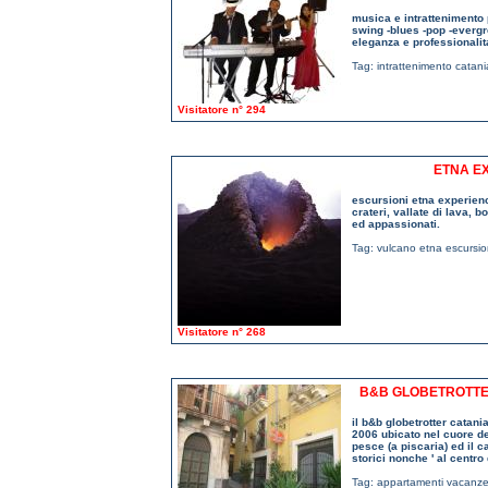
musica e intrattenimento 
swing -blues -pop -evergre
eleganza e professionalita
Tag:
intrattenimento catani
Visitatore n° 294
ETNA E
escursioni etna experienc
crateri, vallate di lava, 
ed appassionati.
Tag:
vulcano etna escursio
Visitatore n° 268
B&B GLOBETROTTER
il b&b globetrotter catania
2006 ubicato nel cuore del 
pesce (a piscaria) ed il 
storici nonche ' al centro
Tag:
appartamenti vacanze