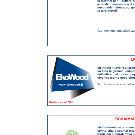
in Internet per il settore
aziende interessate a dist
(meccanici, elettrauto, g
la loro attività.
Tag:
forniture industriali ca
EK
gli infissi in pvc realiz
su tutta la gamma, indipe
dell'infisso. alcuni vanta
vivendo giorno dopo gior
Tag:
finestre catania
,
infiss
Visitatore n° 384
SICILIAMA
siciliamareterra promuove 
diving, gite e scambi inter
tradizioni culturali della 