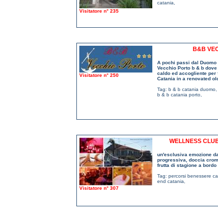
catania
,
Visitatore n° 235
B&B VEC
A pochi passi dal Duomo d
Vecchio Porto b & b dove 
caldo ed accogliente per 
Visitatore n° 250
Catania in a renovated ol
Tag:
b & b catania duomo
b & b catania porto
,
WELLNESS CLUB
un'esclusiva emozione da 
progressiva, doccia crom
frutta di stagione a bord
Tag:
percorsi benessere ca
end catania
,
Visitatore n° 307