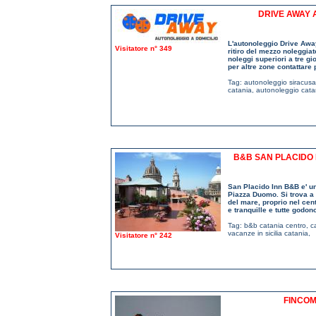
DRIVE AWAY 
L'autonoleggio Drive Away 
Visitatore n° 349
ritiro del mezzo noleggiat
noleggi superiori a tre gi
per altre zone contattare p
Tag:
autonoleggio siracusa
catania
,
autonoleggio cata
B&B SAN PLACIDO 
San Placido Inn B&B e' un 
Piazza Duomo. Si trova a 
del mare, proprio nel ce
e tranquille e tutte godo
Tag:
b&b catania centro
,
c
vacanze in sicilia catania
,
Visitatore n° 242
FINCOM