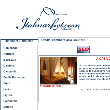
Attivita' commerciali a CATANIA
INSERISCI IL TUO SITO
Homepage
Abruzzo
A CASA 
Basilicata
Calabria
A casa di Marco è un bed 
proprie vacanze in assolu
cornice la suggestiva "sc
Campania
decisamente confortevoli, 
e balconcini privati con ar
Emilia Romagna
sono diventati marchi di 
Friuli
Visitatore n° 7886
Lazio
Tag:
offerta b&b catania
,
b
Liguria
Lombardia
Marche