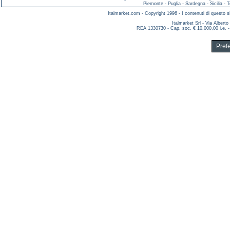
Piemonte
-
Puglia
-
Sardegna
-
Sicilia
-
T
Italmarket.com - Copyright 1996 - I contenuti di questo si
Italmarket Srl - Via Albert
REA 1330730 - Cap. soc. € 10.000,00 i.e. -
Pref