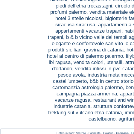
piedi dell'etna trecastagni,
circolo 
profumi palermo,
vendita materiale el
hotel 3 stelle nicolosi,
bigiotterie 
siracusa siracusa,
appartamenti a 
appartamenti vacanze trapani,
habi
trapani,
b & b vicino valle dei templi a
elegante e confortevole san vito lo 
prodotti siciliani gravina di catania,
hot
hotel al centro di palermo palermo,
lil
ibl ragusa,
vendita colori, utensili, a
d'orlando,
vendita infissi in pvc cata
pesce avola,
industria metalmecc
castell'umberto,
b&b in centro stori
cartomanzia astrologia palermo,
ben
campagna piazza armerina,
appart
vacanze ragusa,
restaurant and win
industrie catania,
struttura conforte
trekking sul vulcano etna catania,
imm
castelbuono,
agritu
Hotels in Italy
:
Abruzzo
-
Basilicata
-
Calabria
-
Campania
-
E