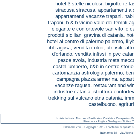
hotel 3 stelle nicolosi,
bigiotterie 
siracusa siracusa,
appartamenti a 
appartamenti vacanze trapani,
habi
trapani,
b & b vicino valle dei templi a
elegante e confortevole san vito lo 
prodotti siciliani gravina di catania,
hot
hotel al centro di palermo palermo,
lil
ibl ragusa,
vendita colori, utensili, a
d'orlando,
vendita infissi in pvc cata
pesce avola,
industria metalmecc
castell'umberto,
b&b in centro stori
cartomanzia astrologia palermo,
ben
campagna piazza armerina,
appart
vacanze ragusa,
restaurant and win
industrie catania,
struttura conforte
trekking sul vulcano etna catania,
imm
castelbuono,
agritu
Hotels in Italy
:
Abruzzo
-
Basilicata
-
Calabria
-
Campania
-
E
Piemonte
-
Puglia
-
Sardegna
-
Sicilia
-
T
Italmarket.com - Copyright 1996 - I contenuti di questo si
Italmarket Srl - Via Albert