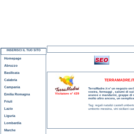
INSERISCI IL TUO SITO
Homepage
Abruzzo
Basilicata
Calabria
TERRAMADRE.IT -
Campania
TerraMadre.it e' un negozio on-li
vostra, formaggi , salumi di su
Visitatore n° 439
Emilia Romagna
arance e mandarini, grappe di n
molto altro ancora, un semplice 
Friuli
Tag:
regali natalizi castell umber
Lazio
umberto messina
,
vini siciliani 
Liguria
Lombardia
Marche