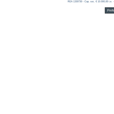
REA 1330730 - Cap. soc. € 10.000,00 i.e. -
Pref