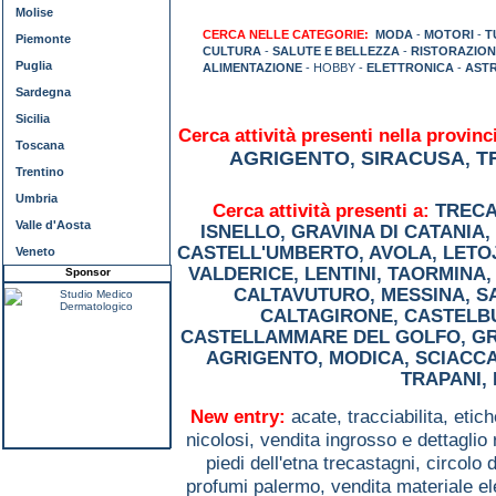
Molise
CERCA NELLE CATEGORIE:
MODA
-
MOTORI
-
T
Piemonte
CULTURA
-
SALUTE E BELLEZZA
-
RISTORAZION
Puglia
ALIMENTAZIONE
- HOBBY -
ELETTRONICA
-
AST
Sardegna
Sicilia
Cerca attività presenti nella provinci
Toscana
AGRIGENTO
SIRACUSA
T
,
,
Trentino
Umbria
Cerca attività presenti a:
TRECA
Valle d'Aosta
ISNELLO
,
GRAVINA DI CATANIA
,
CASTELL'UMBERTO
,
AVOLA
,
LETO
Veneto
VALDERICE
,
LENTINI
,
TAORMINA
Sponsor
CALTAVUTURO
,
MESSINA
,
S
CALTAGIRONE
,
CASTELB
CASTELLAMMARE DEL GOLFO
,
G
AGRIGENTO
,
MODICA
,
SCIACC
TRAPANI
,
New entry:
acate,
tracciabilita, etic
nicolosi,
vendita ingrosso e dettaglio 
piedi dell'etna trecastagni,
circolo 
profumi palermo,
vendita materiale el