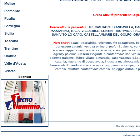
Molise
Piemonte
Cerca attività presenti nella pr
Puglia
Sardegna
Cerca attività presenti a:
TRECASTAGNI
,
BIANCAVILLA
,
CA
MAZZARINO
,
ITALA
,
VALDERICE
,
LENTINI
,
TAORMINA
,
PAC
Sicilia
SAN VITO LO CAPO
,
CASTELLAMMARE DEL GOLFO
,
GRA
Toscana
New entry:
acate,
tracciabilita, etichette, rfid caltagirone,
be
benessere catania,
vendita online di profumi palermo,
vend
Trentino
siracusa,
appartamenti a sciacca sciacca,
vivaio piante vend
agency palermo,
un b&b elegante e confortevole san vito l
Umbria
palermo palermo,
lilybeo village a marsala,
casa vacanze b&b a
catania,
ristorante di pesce avola,
industria metalmeccanic
Valle d'Aosta
benvenuti: il mandorlo sciacc sciacca,
soggiorno in campagna 
catania,
struttura confortevole catania,
noleggio autobus p
Veneto
Sponsor
Hotels in Italy
:
Ab
Italmarket.co