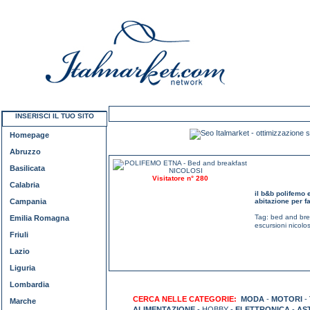
INSERISCI IL TUO SITO
Homepage
Abruzzo
Basilicata
Visitatore n° 280
Calabria
il b&b polifemo 
Campania
abitazione per f
Tag:
bed and bre
Emilia Romagna
escursioni nicolos
Friuli
Lazio
Liguria
Lombardia
CERCA NELLE CATEGORIE:
MODA
-
MOTORI
-
Marche
ALIMENTAZIONE
- HOBBY -
ELETTRONICA
-
AS