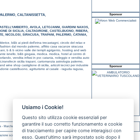
Sponsor
PALERMO
CALTANISSETTA
,
,
ASTELL'UMBERTO
,
AVOLA
,
LETOJANNI
,
GIARDINI NAXOS
,
ONE DI SICILIA
,
CALTAGIRONE
,
CASTELBUONO
,
RIBERA
,
TE
,
NICOLOSI
,
SIRACUSA
,
TRAPANI
,
PALERMO
,
CATANIA
,
lderice,
b&b ai piedi dell'etna trecastagni,
circolo del relax e
e fashion dal mondo palermo,
affitto casa vacanze siracusa
pani,
b & b vicino valle dei templi agrigento,
hosting and web
rante isnello,
b&b giogaia, modica. modica,
hotel al centro di
'orlando,
vendita infissi in pvc catania,
noleggio e vendita auto
i,transfer,in sicilia trapani,
cartomanzia astrologia palermo,
and wine shop castiglione di sicilia,
articoli tecnici per industrie
Sponsor
madonie castelbuono,
agriturismo al casale - raguda ragusa,
Usiamo i Cookie!
Questo sito utilizza cookie essenziali per
garantire il suo corretto funzionamento e cookie
a
-
Marche
-
Molise
di tracciamento per capire come interagisci con
azione scritta.
esso. Quest'ultimo sarà impostato solo dopo il