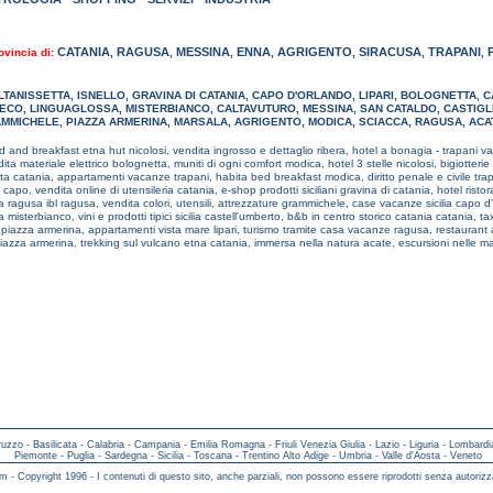
CATANIA
RAGUSA
MESSINA
ENNA
AGRIGENTO
SIRACUSA
TRAPANI
ovincia di:
,
,
,
,
,
,
,
LTANISSETTA
,
ISNELLO
,
GRAVINA DI CATANIA
,
CAPO D'ORLANDO
,
LIPARI
,
BOLOGNETTA
,
C
ECO
,
LINGUAGLOSSA
,
MISTERBIANCO
,
CALTAVUTURO
,
MESSINA
,
SAN CATALDO
,
CASTIGLI
MMICHELE
,
PIAZZA ARMERINA
,
MARSALA
,
AGRIGENTO
,
MODICA
,
SCIACCA
,
RAGUSA
,
ACA
d and breakfast etna hut nicolosi,
vendita ingrosso e dettaglio ribera,
hotel a bonagia - trapani va
ita materiale elettrico bolognetta,
muniti di ogni comfort modica,
hotel 3 stelle nicolosi,
bigiotteri
ita catania,
appartamenti vacanze trapani,
habita bed breakfast modica,
diritto penale e civile tra
o capo,
vendita online di utensileria catania,
e-shop prodotti siciliani gravina di catania,
hotel risto
 ragusa ibl ragusa,
vendita colori, utensili, attrezzature grammichele,
case vacanze sicilia capo d
a misterbianco,
vini e prodotti tipici sicilia castell'umberto,
b&b in centro storico catania catania,
tax
piazza armerina,
appartamenti vista mare lipari,
turismo tramite casa vacanze ragusa,
restaurant 
iazza armerina,
trekking sul vulcano etna catania,
immersa nella natura acate,
escursioni nelle 
ruzzo
-
Basilicata
-
Calabria
-
Campania
-
Emilia Romagna
-
Friuli Venezia Giulia
-
Lazio
-
Liguria
-
Lombardi
Piemonte
-
Puglia
-
Sardegna
-
Sicilia
-
Toscana
-
Trentino Alto Adige
-
Umbria
-
Valle d'Aosta
-
Veneto
m - Copyright 1996 - I contenuti di questo sito, anche parziali, non possono essere riprodotti senza autorizz