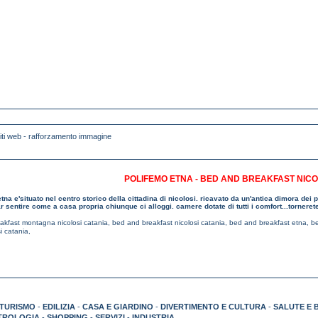
POLIFEMO ETNA - BED AND BREAKFAST NICO
etna e'situato nel centro storico della cittadina di nicolosi. ricavato da un'antica dimora dei
ar sentire come a casa propria chiunque ci alloggi. camere dotate di tutti i comfort...tornere
akfast montagna nicolosi catania
,
bed and breakfast nicolosi catania
,
bed and breakfast etna
,
be
i catania
,
TURISMO
-
EDILIZIA
-
CASA E GIARDINO
-
DIVERTIMENTO E CULTURA
-
SALUTE E 
TROLOGIA
-
SHOPPING
-
SERVIZI
-
INDUSTRIA