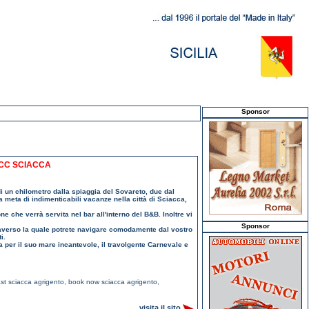
Sponsor
ACC SCIACCA
di un chilometro dalla spiaggia del Sovareto, due dal
ta meta di indimenticabili vacanze nella città di Sciacca,
ne che verrà servita nel bar all'interno del B&B. Inoltre vi
Sponsor
attraverso la quale potrete navigare comodamente dal vostro
i.
 per il suo mare incantevole, il travolgente Carnevale e
st sciacca agrigento
,
book now sciacca agrigento
,
visita il sito