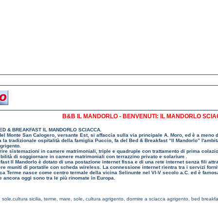
B&B IL MANDORLO - BENVENUTI: IL MANDORLO SCI
D & BREAKFAST IL MANDORLO SCIACCA.
 del Monte San Calogero, versante Est, si affaccia sulla via principale A. Moro, ed è a meno 
a la tradizionale ospitalità della famiglia Puccio, fa del Bed & Breakfast “Il Mandorlo” l'ambi
Agrigento.
ffrire sistemazioni in camere matrimoniali, triple e quadruple con trattamento di prima colazio
bilità di soggiornare in camere matrimoniali con terrazzino privato e solarium .
fast Il Mandorlo è dotato di una postazione internet fissa e di una rete internet senza fili 
re muniti di portatile con scheda wireless. La connessione internet rientra tra i servizi fornit
cca Terme nasce come centro termale della vicina Selinunte nel VI-V secolo a.C. ed è famosa
 ancora oggi sono tra le più rinomate in Europa.
sole,cultura sicilia
,
terme, mare, sole, cultura agrigento
,
dormire a sciacca agrigento
,
bed breakfa