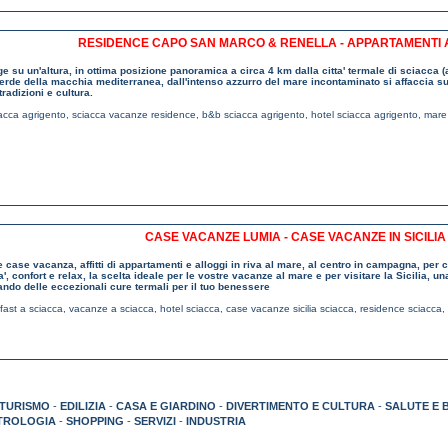
RESIDENCE CAPO SAN MARCO & RENELLA - APPARTAMENTI 
ge su un'altura, in ottima posizione panoramica a circa 4 km dalla citta' termale di sciacca (a
erde della macchia mediterranea, dall'intenso azzurro del mare incontaminato si affaccia sul
tradizioni e cultura.
acca agrigento
,
sciacca vacanze residence
,
b&b sciacca agrigento
,
hotel sciacca agrigento
,
mare
CASE VACANZE LUMIA - CASE VACANZE IN SICILI
case vacanza, affitti di appartamenti e alloggi in riva al mare, al centro in campagna, pe
ta', confort e relax, la scelta ideale per le vostre vacanze al mare e per visitare la Sicilia,
ando delle eccezionali cure termali per il tuo benessere
fast a sciacca
,
vacanze a sciacca
,
hotel sciacca
,
case vacanze sicilia sciacca
,
residence sciacca
,
TURISMO
-
EDILIZIA
-
CASA E GIARDINO
-
DIVERTIMENTO E CULTURA
-
SALUTE E 
TROLOGIA
-
SHOPPING
-
SERVIZI
-
INDUSTRIA