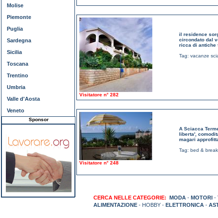
Molise
Piemonte
Puglia
il residence sor
circondato dal v
Sardegna
ricca di antiche 
Sicilia
Tag:
vacanze sci
Toscana
Trentino
Umbria
Visitatore n° 282
Valle d'Aosta
Veneto
Sponsor
A Sciacca Terme 
liberta', comodi
magari approfitt
Tag:
bed & break
Visitatore n° 248
CERCA NELLE CATEGORIE:
MODA
-
MOTORI
-
ALIMENTAZIONE
- HOBBY -
ELETTRONICA
-
AS