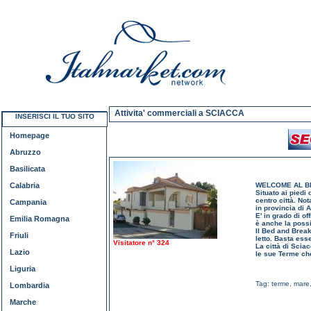
Attivita' commerciali a SCIACCA
INSERISCI IL TUO SITO
Homepage
Abruzzo
Basilicata
Calabria
WELCOME AL BE
Situato ai piedi
centro città. Not
Campania
in provincia di 
E' in grado di o
Emilia Romagna
è anche la possi
Il Bed and Break
Friuli
letto. Basta esse
Visitatore n° 324
La città di Scia
Lazio
le sue Terme che
Liguria
Tag:
terme, mare, 
Lombardia
Marche