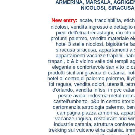
ARMERINA
,
MARSALA
,
AGRIGE
NICOLOSI
,
SIRACUSA
New entry:
acate,
tracciabilita, etic
nicolosi,
vendita ingrosso e dettaglio 
piedi dell'etna trecastagni,
circolo 
profumi palermo,
vendita materiale el
hotel 3 stelle nicolosi,
bigiotterie 
siracusa siracusa,
appartamenti a 
appartamenti vacanze trapani,
habi
trapani,
b & b vicino valle dei templi a
elegante e confortevole san vito lo 
prodotti siciliani gravina di catania,
hot
hotel al centro di palermo palermo,
lil
ibl ragusa,
vendita colori, utensili, a
d'orlando,
vendita infissi in pvc cata
pesce avola,
industria metalmecc
castell'umberto,
b&b in centro stori
cartomanzia astrologia palermo,
ben
campagna piazza armerina,
appart
vacanze ragusa,
restaurant and win
industrie catania,
struttura conforte
trekking sul vulcano etna catania,
imm