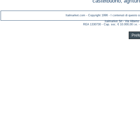
castelbuono,
agritu
Italmarket.com - Copyright 1996 - I contenuti di questo si
Italmarket Srl - Via Albert
REA 1330730 - Cap. soc. € 10.000,00 i.e. -
Pref