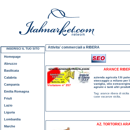
Attivita' commerciali a RIBERA
INSERISCI IL TUO SITO
Homepage
Abruzzo
ARANCE RIBERA
Basilicata
Calabria
azienda agricola f.lli pale
stoccaggio a milano per la
vaniglia, olio extravergin
Campania
Visitatore n° 357
agrumi e tanti altri prodott
Emilia Romagna
Tag:
arance ribera di sicili
case vacanze sicilia
,
Friuli
Lazio
Liguria
Lombardia
AZ. TORTORICI ARA
Marche