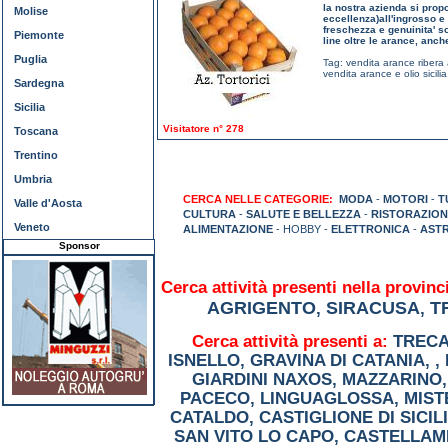
la nostra azienda si propo
Molise
eccellenza)all'ingrosso e 
freschezza e genuinita' so
Piemonte
line oltre le arance, anche
Puglia
Tag:
vendita arance ribera
vendita arance e olio sicilia
Sardegna
Sicilia
Visitatore n° 278
Toscana
Trentino
Umbria
CERCA NELLE CATEGORIE:
MODA
-
MOTORI
-
T
Valle d'Aosta
CULTURA
-
SALUTE E BELLEZZA
-
RISTORAZION
Veneto
ALIMENTAZIONE
- HOBBY -
ELETTRONICA
-
AST
Sponsor
Cerca attività presenti nella provinci
AGRIGENTO
SIRACUSA
T
,
,
Cerca attività presenti a:
TRECA
ISNELLO
,
GRAVINA DI CATANIA
,
,
GIARDINI NAXOS
,
MAZZARINO
PACECO
,
LINGUAGLOSSA
,
MIST
CATALDO
,
CASTIGLIONE DI SICIL
SAN VITO LO CAPO
,
CASTELLAM