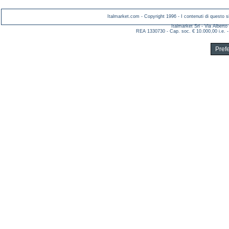
Italmarket.com - Copyright 1996 - I contenuti di questo si
Italmarket Srl - Via Albert
REA 1330730 - Cap. soc. € 10.000,00 i.e. -
Pref