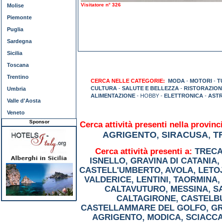
Visitatore n° 326
Molise
Piemonte
Puglia
Sardegna
Sicilia
Toscana
Trentino
CERCA NELLE CATEGORIE:
MODA
-
MOTORI
-
T
CULTURA
-
SALUTE E BELLEZZA
-
RISTORAZION
Umbria
ALIMENTAZIONE
- HOBBY -
ELETTRONICA
-
AST
Valle d'Aosta
Veneto
Sponsor
Cerca attività presenti nella provinci
AGRIGENTO
SIRACUSA
T
,
,
Cerca attività presenti a:
TRECA
ISNELLO
,
GRAVINA DI CATANIA
,
CASTELL'UMBERTO
,
AVOLA
,
LETO
VALDERICE
,
LENTINI
,
TAORMINA
CALTAVUTURO
,
MESSINA
,
S
CALTAGIRONE
,
CASTELB
CASTELLAMMARE DEL GOLFO
,
G
AGRIGENTO
,
MODICA
,
SCIACC