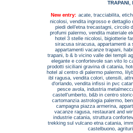
TRAPANI
,
New entry:
acate,
tracciabilita, etic
nicolosi,
vendita ingrosso e dettaglio 
piedi dell'etna trecastagni,
circolo 
profumi palermo,
vendita materiale el
hotel 3 stelle nicolosi,
bigiotterie 
siracusa siracusa,
appartamenti a 
appartamenti vacanze trapani,
habi
trapani,
b & b vicino valle dei templi a
elegante e confortevole san vito lo 
prodotti siciliani gravina di catania,
hot
hotel al centro di palermo palermo,
lil
ibl ragusa,
vendita colori, utensili, a
d'orlando,
vendita infissi in pvc cata
pesce avola,
industria metalmecc
castell'umberto,
b&b in centro stori
cartomanzia astrologia palermo,
ben
campagna piazza armerina,
appart
vacanze ragusa,
restaurant and win
industrie catania,
struttura conforte
trekking sul vulcano etna catania,
imm
castelbuono,
agritu