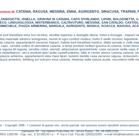
CATANIA
RAGUSA
MESSINA
ENNA
AGRIGENTO
SIRACUSA
TRAPANI
ovincia di:
,
,
,
,
,
,
,
LTANISSETTA
,
ISNELLO
,
GRAVINA DI CATANIA
,
CAPO D'ORLANDO
,
LIPARI
,
BOLOGNETTA
,
C
ECO
,
LINGUAGLOSSA
,
MISTERBIANCO
,
CALTAVUTURO
,
MESSINA
,
SAN CATALDO
,
CASTIGLI
MMICHELE
,
PIAZZA ARMERINA
,
MARSALA
,
AGRIGENTO
,
MODICA
,
SCIACCA
,
RAGUSA
,
ACA
d and breakfast etna hut nicolosi,
vendita ingrosso e dettaglio ribera,
hotel a bonagia - trapani v
ita materiale elettrico bolognetta,
muniti di ogni comfort modica,
hotel 3 stelle nicolosi,
bigiotteri
ita catania,
appartamenti vacanze trapani,
habita bed breakfast modica,
diritto penale e civile tra
o capo,
vendita online di utensileria catania,
e-shop prodotti siciliani gravina di catania,
hotel risto
 ragusa ibl ragusa,
vendita colori, utensili, attrezzature grammichele,
case vacanze sicilia capo d
a misterbianco,
vini e prodotti tipici sicilia castell'umberto,
b&b in centro storico catania catania,
tax
piazza armerina,
appartamenti vista mare lipari,
turismo tramite casa vacanze ragusa,
restaurant 
iazza armerina,
trekking sul vulcano etna catania,
immersa nella natura acate,
escursioni nelle 
m - Copyright 1996 - I contenuti di questo sito, anche parziali, non possono essere riprodotti senza autorizz
Italmarket Srl - Via Alberto Franchetti 20 - 00124 Roma - Tel. 06.4565.0782
REA 1330730 - Cap. soc. € 10.000,00 i.e. - P. Iva e Cod. Fiscale 11831131005 - e-mail
info@italmarket.co