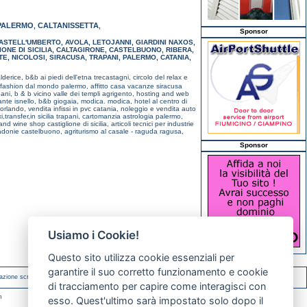
PALERMO
CALTANISSETTA
,
,
Sponsor
ASTELL'UMBERTO
,
AVOLA
,
LETOJANNI
,
GIARDINI NAXOS
,
ONE DI SICILIA
,
CALTAGIRONE
,
CASTELBUONO
,
RIBERA
,
TE
,
NICOLOSI
,
SIRACUSA
,
TRAPANI
,
PALERMO
,
CATANIA
,
alderice,
b&b ai piedi dell'etna trecastagni,
circolo del relax e
e fashion dal mondo palermo,
affitto casa vacanze siracusa
pani,
b & b vicino valle dei templi agrigento,
hosting and web
rante isnello,
b&b giogaia, modica. modica,
hotel al centro di
'orlando,
vendita infissi in pvc catania,
noleggio e vendita auto
i,transfer,in sicilia trapani,
cartomanzia astrologia palermo,
and wine shop castiglione di sicilia,
articoli tecnici per industrie
madonie castelbuono,
agriturismo al casale - raguda ragusa,
Sponsor
Usiamo i Cookie!
Questo sito utilizza cookie essenziali per
garantire il suo corretto funzionamento e cookie
azione scritta.
di tracciamento per capire come interagisci con
m
esso. Quest'ultimo sarà impostato solo dopo il