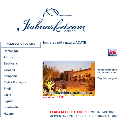
Immersa nella natura ACATE
INSERISCI IL TUO SITO
Homepage
Abruzzo
Basilicata
Calabria
completamente i
rilassante cont
Campania
Tag:
b&b ragus
Emilia Romagna
Friuli
Lazio
Visitatore n° 302
Liguria
Lombardia
CERCA NELLE CATEGORIE:
MODA
-
MOTORI
-
Marche
ALIMENTAZIONE
- HOBBY -
ELETTRONICA
-
AS