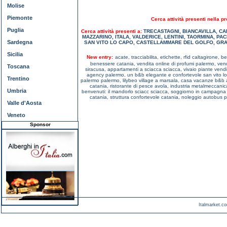
Molise
Piemonte
Cerca attività presenti nella pr
Puglia
Cerca attività presenti a:
TRECASTAGNI
,
BIANCAVILLA
,
CA
MAZZARINO
,
ITALA
,
VALDERICE
,
LENTINI
,
TAORMINA
,
PAC
Sardegna
SAN VITO LO CAPO
,
CASTELLAMMARE DEL GOLFO
,
GRA
Sicilia
New entry:
acate,
tracciabilita, etichette, rfid caltagirone,
be
benessere catania,
vendita online di profumi palermo,
vend
Toscana
siracusa,
appartamenti a sciacca sciacca,
vivaio piante vend
agency palermo,
un b&b elegante e confortevole san vito l
Trentino
palermo palermo,
lilybeo village a marsala,
casa vacanze b&b a
catania,
ristorante di pesce avola,
industria metalmeccanic
Umbria
benvenuti: il mandorlo sciacc sciacca,
soggiorno in campagna 
catania,
struttura confortevole catania,
noleggio autobus p
Valle d'Aosta
Veneto
Sponsor
Italmarket.co