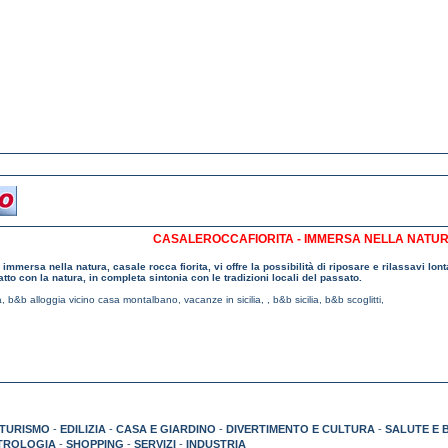
CASALEROCCAFIORITA - IMMERSA NELLA NATU
mmersa nella natura, casale rocca fiorita, vi offre la possibilità di riposare e rilassavi lont
atto con la natura, in completa sintonia con le tradizioni locali del passato.
a
,
b&b alloggia vicino casa montalbano
,
vacanze in sicilia
,
, b&b sicilia
,
b&b scoglitti
,
TURISMO
-
EDILIZIA
-
CASA E GIARDINO
-
DIVERTIMENTO E CULTURA
-
SALUTE E 
TROLOGIA
-
SHOPPING
-
SERVIZI
-
INDUSTRIA